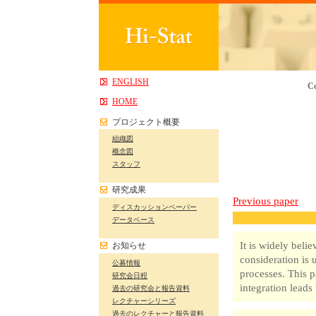
ENGLISH
Co
HOME
プロジェクト概要
組織図
概念図
スタッフ
研究成果
Previous paper
ディスカッションペーパー
データベース
It is widely belie
お知らせ
consideration is 
公募情報
processes. This p
研究会日程
integration leads
過去の研究会と報告資料
レクチャーシリーズ
過去のレクチャーと報告資料