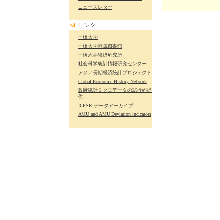
ニュースレター
リンク
一橋大学
一橋大学附属図書館
一橋大学経済研究所
社会科学統計情報研究センター
アジア長期経済統計プロジェクト
Global Economic History Network
政府統計ミクロデータの試行的提
供
ICPSR データアーカイブ
AMU and AMU Deviation indicators