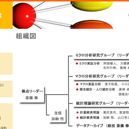
パー
料
告資料