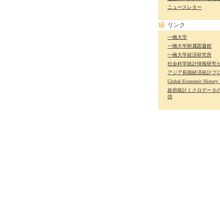
ニュースレター
リンク
一橋大学
一橋大学附属図書館
一橋大学経済研究所
社会科学統計情報研究
アジア長期経済統計プ
Global Economic History
政府統計ミクロデータ
供