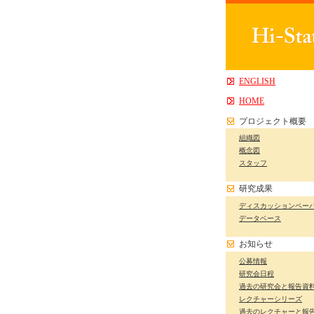
ENGLISH
HOME
プロジェクト概要
組織図
概念図
スタッフ
研究成果
ディスカッションペー
データベース
お知らせ
公募情報
研究会日程
過去の研究会と報告資
レクチャーシリーズ
過去のレクチャーと報