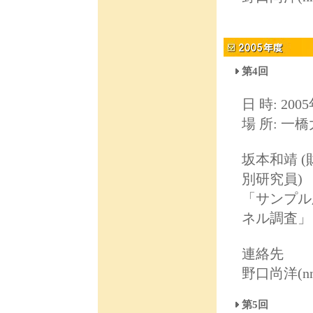
第4回
日 時: 200
場 所: 一
坂本和靖 (
別研究員)
「サンプル
ネル調査」
連絡先
野口尚洋(nnogu
第5回