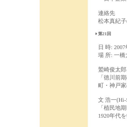
連絡先
松本真紀子(ma
第21回
日 時: 2007
場 所: 一
鷲崎俊太郎 (
「徳川前期
町・神戸家
文 浩一(Hi-
「植民地期
1920年代