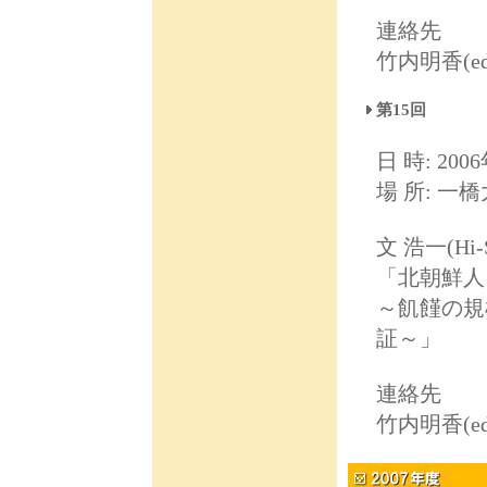
連絡先
竹内明香(ed031
第15回
日 時: 2006
場 所: 一
文 浩一(Hi-
「北朝鮮人口
～飢饉の規
証～」
連絡先
竹内明香(ed031