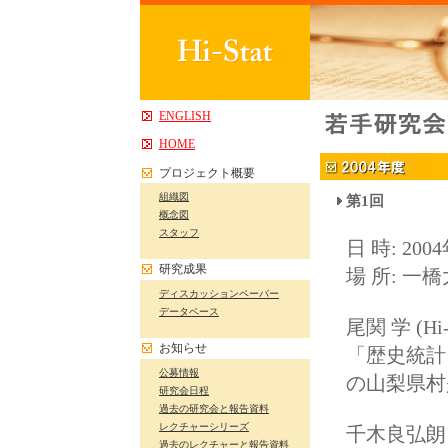
ENGLISH
HOME
プロジェクト概要
組織図
第1回
概念図
スタッフ
日 時: 200
研究成果
場 所: 一
ディスカッションペーパー
データベース
尾関 学 (Hi
お知らせ
「歴史統計
公募情報
の山梨県村
研究会日程
過去の研究会と報告資料
レクチャーシリーズ
千木良弘朗
過去のレクチャーと報告資料