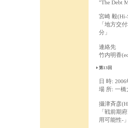
"The Debt M
宮崎 毅(Hi-
「地方交付
分」
連絡先
竹内明香(ed031
第13回
日 時: 2006
場 所: 一
攝津斉彦(Hi
「戦前期府
用可能性-