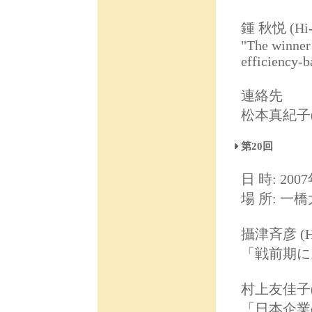
鍾 秋悦 (H
"The winner 
efficiency-b
連絡先
松本真紀子(ma
第20回
日 時: 2007
場 所: 一
攝津斉彦 (Hi
「戦前期に
村上友佳子(H
「日本企業