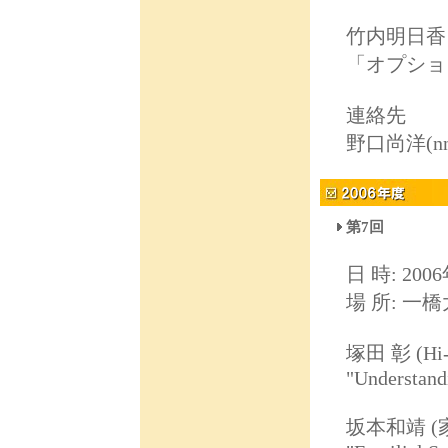
竹内明日香 (
「オプショ
連絡先
野口尚洋(nnogu
第7回
日 時: 2006
場 所: 一
塚田 彰 (Hi
"Understand
坂本和靖 