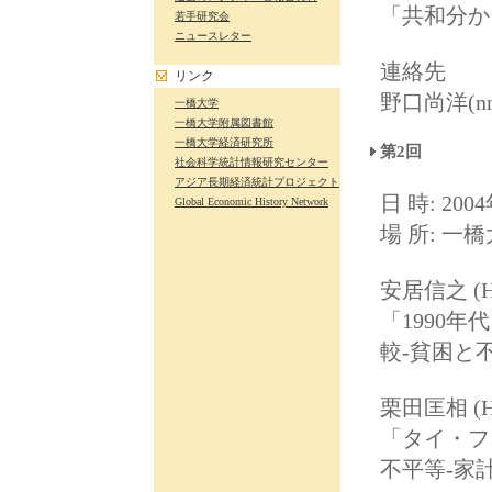
「共和分か
若手研究会
ニュースレター
連絡先
リンク
野口尚洋(nnogu
一橋大学
一橋大学附属図書館
一橋大学経済研究所
第2回
社会科学統計情報研究センター
アジア長期経済統計プロジェクト
日 時: 2004
Global Economic History Network
場 所: 一
安居信之 (Hi
「1990
較-貧困と
栗田匡相 (H
「タイ・フ
不平等-家