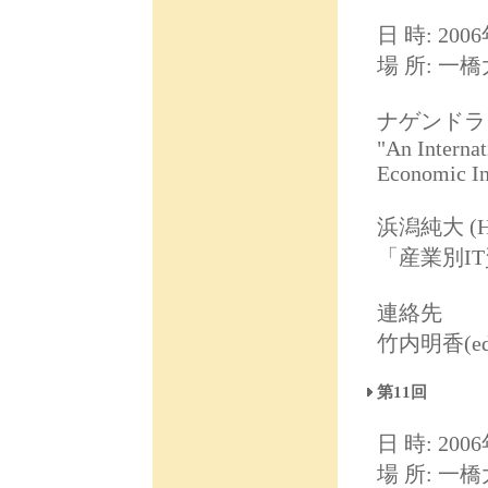
日 時: 2006
場 所: 一
ナゲンドラ シ
"An Internat
Economic In
浜潟純大 (Hi
「産業別I
連絡先
竹内明香(ed031
第11回
日 時: 2006
場 所: 一