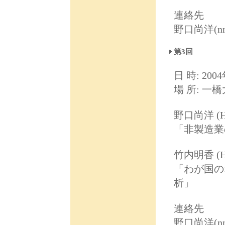
連絡先
野口尚洋(nnogu
第3回
日 時: 2004
場 所: 一
野口尚洋 (Hi
「非製造業
竹内明香 (H
「わが国の
析」
連絡先
野口尚洋(nnogu