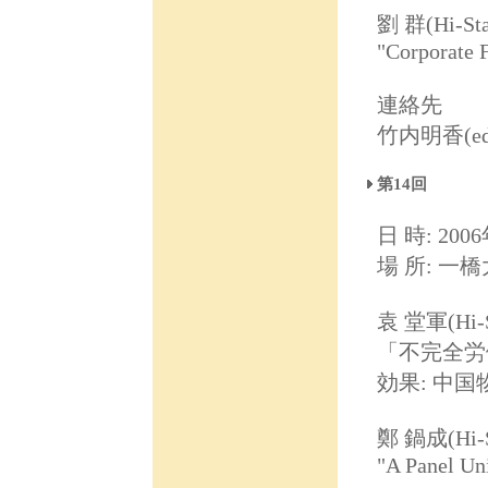
劉 群(Hi-S
"Corporate F
連絡先
竹内明香(ed031
第14回
日 時: 2006
場 所: 一
袁 堂軍(Hi-
「不完全労
効果: 中
鄭 鍋成(Hi
"A Panel Un